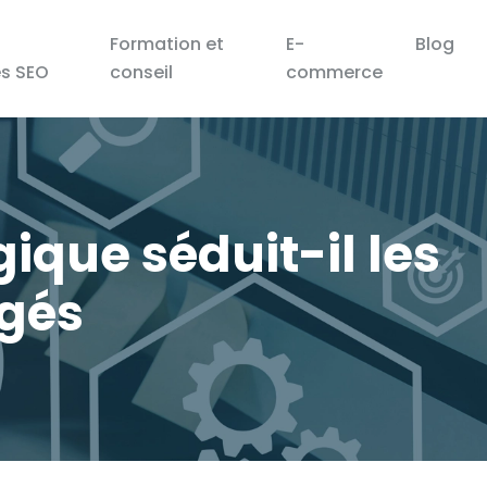
Formation et
E-
Blog
es SEO
conseil
commerce
gique séduit-il les
gés